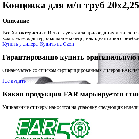
Концовка для м/п труб 20х2,2
Описание
Все Характеристики
Используется для присоединия металлопла
комплекте: адаптер, обжимное кольцо, накидная гайка с резьбо
Купить у дилера
Купить на Ozon
Гарантированно купить оригинальную 
Ознакомьтесь со списком сертифицированных дилеров FAR пе
Где купить
Какая продукция FAR маркируется сти
Уникальные стикеры наносятся на упаковку следующих издели