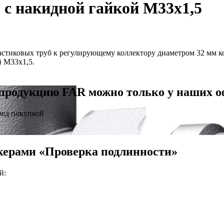
5 с накидной гайкой М33х1,5
стиковых труб к регулирующему коллектору диаметром 32 мм к
й М33х1,5.
продукцию FAR можно только у наших 
ред покупкой
керами «Проверка подлинности»
й: