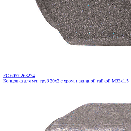
FC 6057 263274
Концовка для м/п труб 20х2 с хром. накидной гайкой М33х1,5