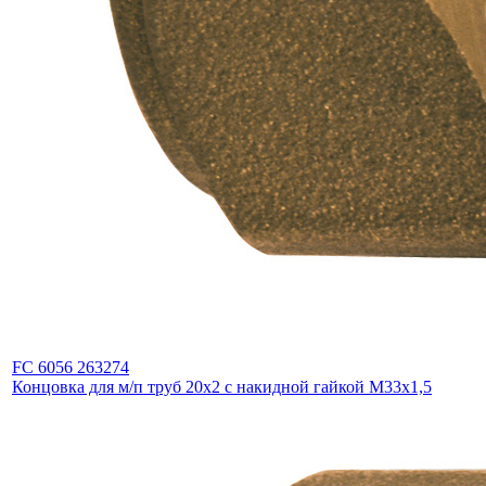
FC 6056 263274
Концовка для м/п труб 20x2 с накидной гайкой М33х1,5