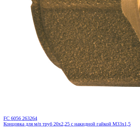
FC 6056 263264
Концовка для м/п труб 20х2,25 с накидной гайкой М33х1,5