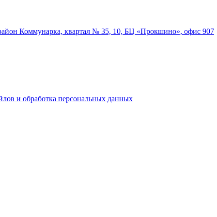
район Коммунарка, квартал № 35, 10, БЦ «Прокшино», офис 907
йлов и обработка персональных данных