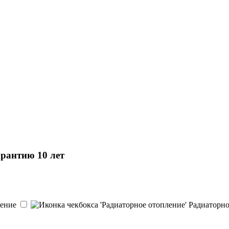
арантию 10 лет
ление
Радиаторн