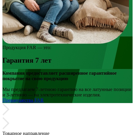
Продукция FAR — это:
Гарантия 7 лет
Компания предоставляет расширенное гарантийное
покрытие на свою продукцию
Мы предлагаем 7-летнюю гарантию на все латунные позиции
и 3-летнюю — на электротехнические изделия.
Прeимущества FAR
Товарное направление