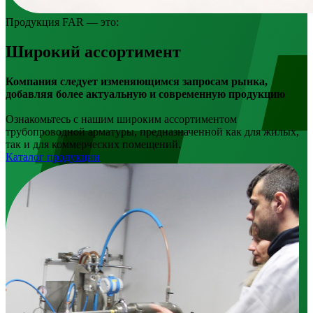
Продукция FAR — это:
Широкий ассортимент
Компания следует изменяющимся запросам рынка,
добавляя более актуальную и современную продукцию
Ознакомьтесь с нашим широким ассортиментом
трубопроводной арматуры, предназначенной как для жилых,
так и для коммерческих помещений.
Каталог продукции