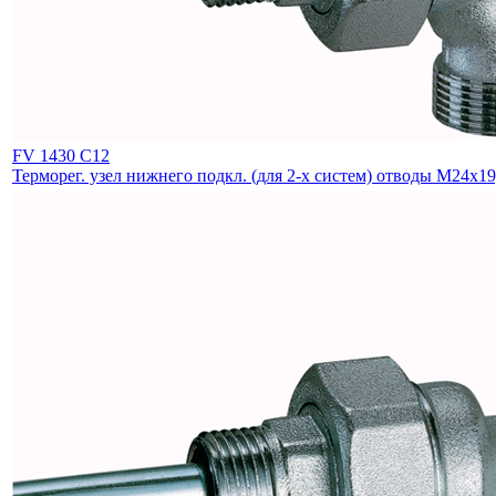
FV 1430 C12
Терморег. узел нижнего подкл. (для 2-х систем) отводы М24х19,