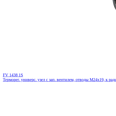
FV 1438 1S
Терморег. универс. узел с зап. вентилем, отводы М24х19, к ради