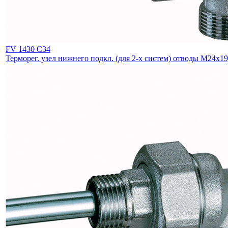
FV 1430 C34
Терморег. узел нижнего подкл. (для 2-х систем) отводы М24х19,