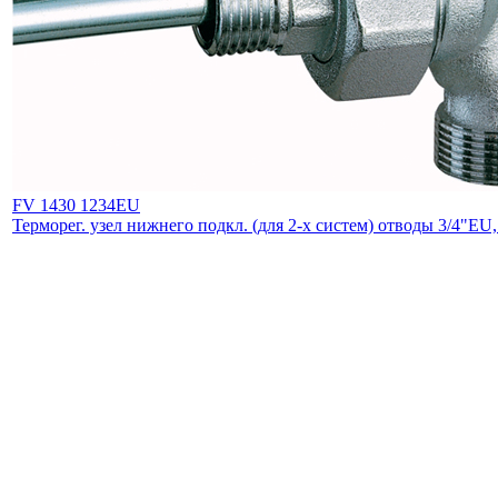
FV 1430 1234EU
Терморег. узел нижнего подкл. (для 2-х систем) отводы 3/4"EU,