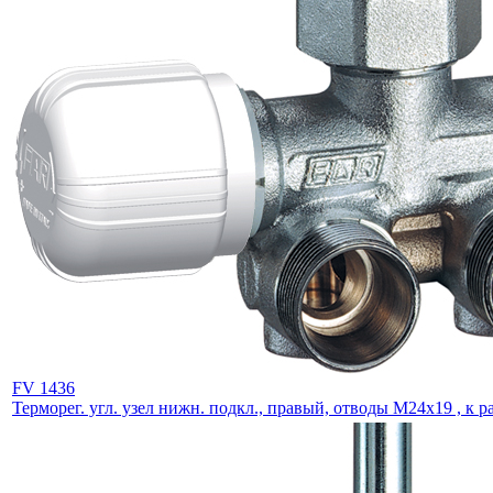
FV 1436
Терморег. угл. узел нижн. подкл., правый, отводы М24х19 , к ра