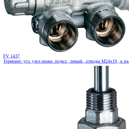
FV 1437
Терморег. угл. узел нижн. подкл., левый., отводы М24х19 , к рад