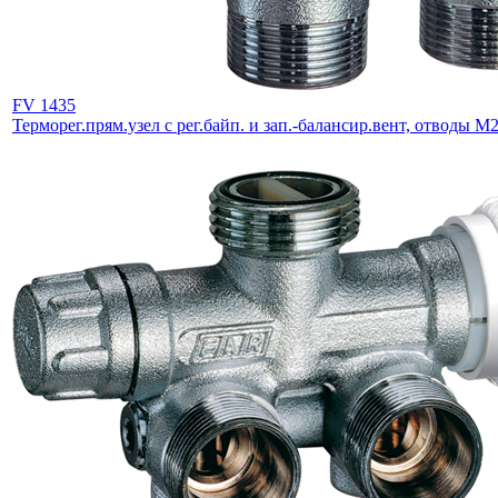
FV 1435
Терморег.прям.узел с рег.байп. и зап.-балансир.вент, отводы М2