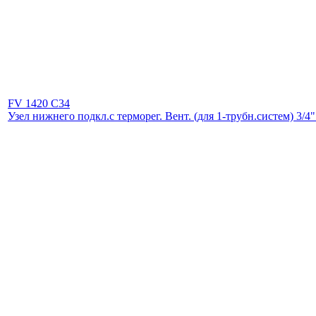
FV 1420 C34
Узел нижнего подкл.с терморег. Вент. (для 1-трубн.систем) 3/4