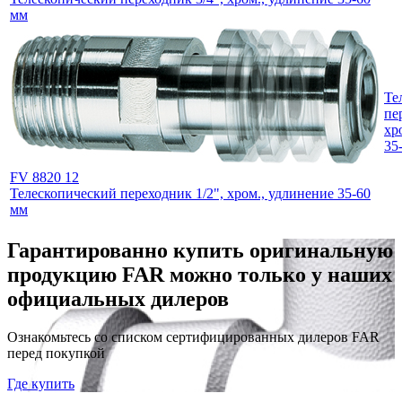
мм
Те
пе
хр
35
FV 8820 12
Телескопический переходник 1/2", хром., удлинение 35-60
мм
Гарантированно купить оригинальную
продукцию FAR можно только у наших
официальных дилеров
Ознакомьтесь со списком сертифицированных дилеров FAR
перед покупкой
Где купить