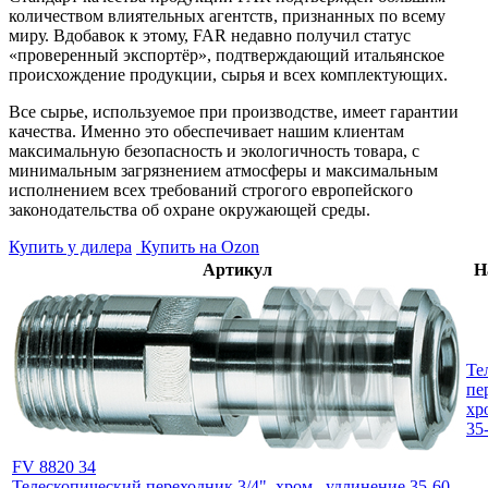
количеством влиятельных агентств, признанных по всему
миру. Вдобавок к этому, FAR недавно получил статус
«проверенный экспортёр», подтверждающий итальянское
происхождение продукции, сырья и всех комплектующих.
Все сырье, используемое при производстве, имеет гарантии
качества. Именно это обеспечивает нашим клиентам
максимальную безопасность и экологичность товара, с
минимальным загрязнением атмосферы и максимальным
исполнением всех требований строгого европейского
законодательства об охране окружающей среды.
Купить у дилера
Купить на Ozon
Артикул
Н
Те
пе
хр
35
FV 8820 34
Телескопический переходник 3/4", хром., удлинение 35-60