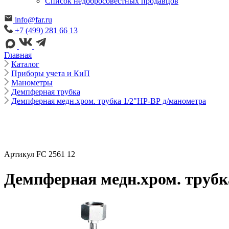
Cписок недобросовестных продавцов
info@far.ru
+7 (499) 281 66 13
Главная
Каталог
Приборы учета и КиП
Манометры
Демпферная трубка
Демпферная медн.хром. трубка 1/2"НР-ВР д/манометра
Артикул FC 2561 12
Демпферная медн.хром. трубк