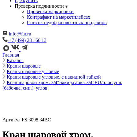
Где купить
Проверка подлинности
Проверка маркировки
Контрафакт на маркетплейсах
Cписок недобросовестных продавцов
info@far.ru
+7 (499) 281 66 13
Главная
Каталог
Краны шаровые
Краны шаровые угловые
Краны шаровые угловые, с накидной гайкой
Кран шаровой хром. 3/4"накид.гайка-3/4"EU/плос.упл.
(бабочка, син.), углов.
Артикул FS 3098 34BC
Кран шаровой хром.