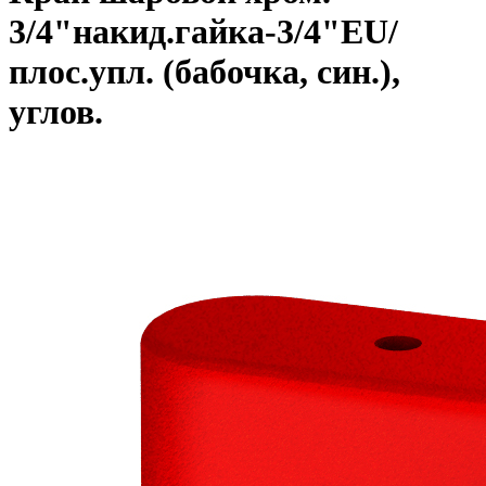
3/4"накид.гайка-3/4"EU/
плос.упл. (бабочка, син.),
углов.