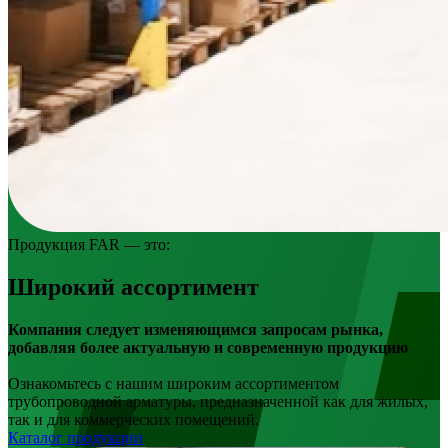
Продукция FAR — это:
Широкий ассортимент
Компания следует изменяющимся запросам рынка,
добавляя более актуальную и современную продукцию
Ознакомьтесь с нашим широким ассортиментом
трубопроводной арматуры, предназначенной как для жилых,
так и для коммерческих помещений.
Каталог продукции