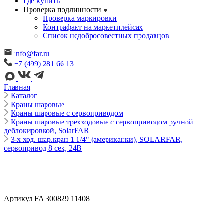
Где купить
Проверка подлинности
Проверка маркировки
Контрафакт на маркетплейсах
Cписок недобросовестных продавцов
info@far.ru
+7 (499) 281 66 13
Главная
Каталог
Краны шаровые
Краны шаровые с сервоприводом
Краны шаровые трехходовые с сервоприводом ручной
деблокировкой, SolarFAR
3-х ход. шар.кран 1 1/4" (американки), SOLARFAR,
сервопривод 8 сек, 24В
Артикул FA 300829 11408