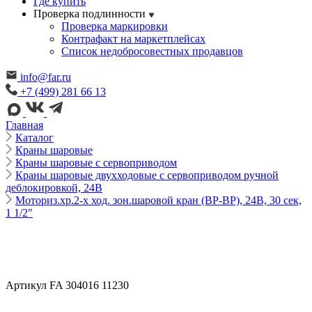
Где купить
Проверка подлинности
Проверка маркировки
Контрафакт на маркетплейсах
Cписок недобросовестных продавцов
info@far.ru
+7 (499) 281 66 13
Главная
Каталог
Краны шаровые
Краны шаровые с сервоприводом
Краны шаровые двухходовые с сервоприводом ручной
деблокировкой, 24В
Моториз.хр.2-х ход. зон.шаровой кран (ВР-ВР), 24В, 30 сек,
1 1/2"
Артикул FA 304016 11230