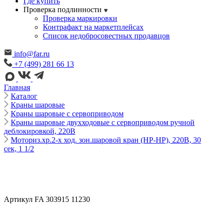
Где купить
Проверка подлинности
Проверка маркировки
Контрафакт на маркетплейсах
Cписок недобросовестных продавцов
info@far.ru
+7 (499) 281 66 13
Главная
Каталог
Краны шаровые
Краны шаровые с сервоприводом
Краны шаровые двухходовые с сервоприводом ручной
деблокировкой, 220В
Моториз.хр.2-х ход. зон.шаровой кран (НР-НР), 220В, 30
сек, 1 1/2
Артикул FA 303915 11230