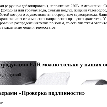
н (с ручной деблокировкой), напряжение 220В. Американки. С
 (холодная или горячая вода, сжатый воздух, жидкий углеводоро
отой которого осуществляется посредством сервопривода. Данно
 крана зависит от изменения направления вращения двигателя. Уг
рование распределения тепла по зонам, то есть участкам отопит
ть различные модели термостатов.
продукцию FAR можно только у наших 
ред покупкой
керами «Проверка подлинности»
й: