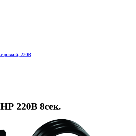
кировкой, 220В
" НР 220В 8сек.