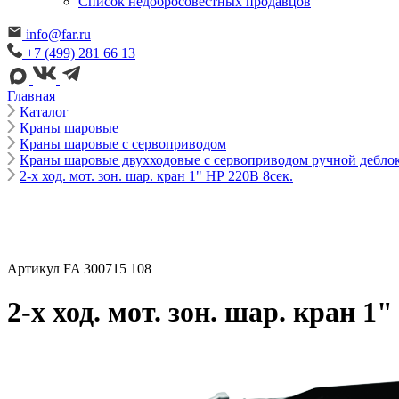
Cписок недобросовестных продавцов
info@far.ru
+7 (499) 281 66 13
Главная
Каталог
Краны шаровые
Краны шаровые с сервоприводом
Краны шаровые двухходовые с сервоприводом ручной дебло
2-х ход. мот. зон. шар. кран 1" НР 220В 8сек.
Артикул FA 300715 108
2-х ход. мот. зон. шар. кран 1