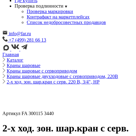
Где купить
Проверка подлинности
Проверка маркировки
Контрафакт на маркетплейсах
Cписок недобросовестных продавцов
info@far.ru
+7 (499) 281 66 13
Главная
Каталог
Краны шаровые
Краны шаровые с сервоприводом
Краны шаровые двухходовые с сервоприводом, 220В
2-х ход. зон. шар.кран с серв. 220 В, 3/4", НР
Артикул FA 300115 3440
2-х ход. зон. шар.кран с серв.