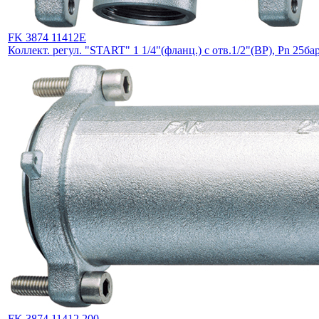
FK 3874 11412E
Коллект. регул. "START" 1 1/4"(фланц.) с отв.1/2"(ВР), Pn 25ба
FK 3874 11412 200