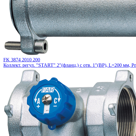
FK 3874 2010 200
Коллект. регул. "START" 2"(фланц.) с отв. 1"(ВР), L=200 мм, P