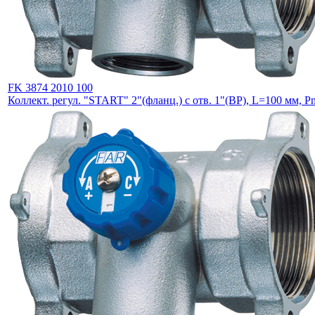
FK 3874 2010 100
Коллект. регул. "START" 2"(фланц.) с отв. 1"(ВР), L=100 мм, P