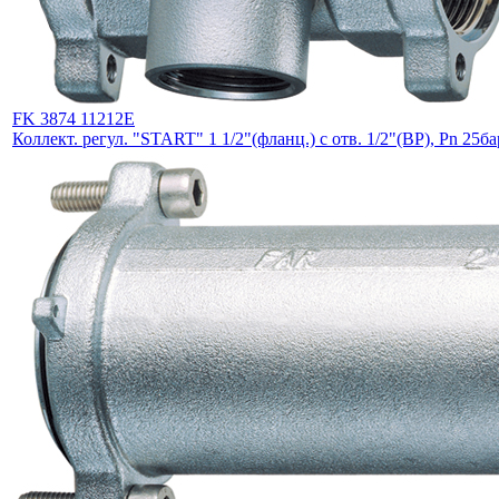
FK 3874 11212E
Коллект. регул. "START" 1 1/2"(фланц.) с отв. 1/2"(ВР), Pn 25б