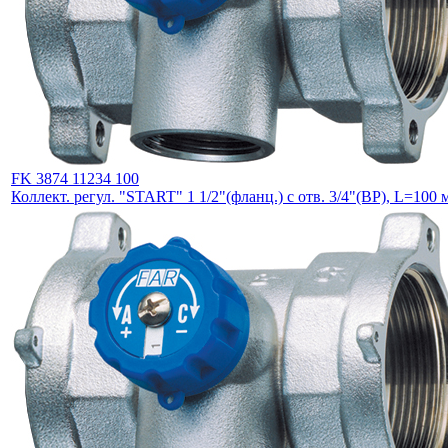
FK 3874 11234 100
Коллект. регул. "START" 1 1/2"(фланц.) с отв. 3/4"(ВР), L=100 