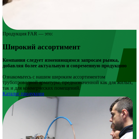
Продукция FAR — это:
Широкий ассортимент
Компания следует изменяющимся запросам рынка,
добавляя более актуальную и современную продукцию
Ознакомьтесь с нашим широким ассортиментом
трубопроводной арматуры, предназначенной как для жилых,
так и для коммерческих помещений.
Каталог продукции