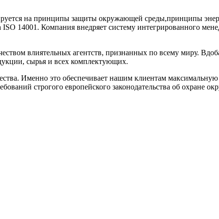
ируется на принципы защиты окружающей среды,принципы энерго
та ISO 14001. Компания внедряет систему интегрированного ме
еством влиятельных агентств, признанных по всему миру. Вдоб
укции, сырья и всех комплектующих.
ачества. Именно это обеспечивает нашим клиентам максимальную
ебований строгого европейского законодательства об охране о