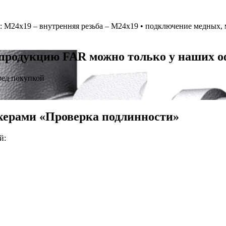
 М24х19 – внутренняя резьба – М24х19 • подключение медных, 
продукцию FAR можно только у наших 
ред покупкой
керами «Проверка подлинности»
й: