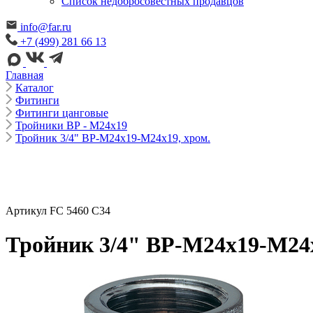
Cписок недобросовестных продавцов
info@far.ru
+7 (499) 281 66 13
Главная
Каталог
Фитинги
Фитинги цанговые
Тройники ВР - М24х19
Тройник 3/4" ВР-М24х19-М24х19, хром.
Артикул FC 5460 C34
Тройник 3/4" ВР-М24х19-М24х