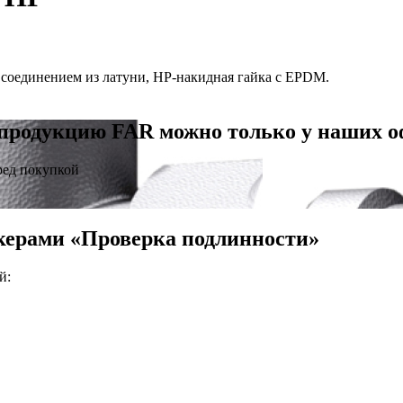
оединением из латуни, НР-накидная гайка с EPDM.
продукцию FAR можно только у наших 
ред покупкой
керами «Проверка подлинности»
й: