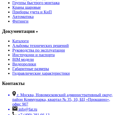
Группы быстрого монтажа
Краны шаровые
Приборы учета и КиП
Автоматика
Фитинги
Документация
Каталоги
Альбомы технических решений
Руководства по эксплуатации
Инструкции и паспорта
BIM модели
Видеоролики
Габаритные размеры
Гидравлические характеристики
Контакты
г. Москва, Новомосковский административный округ,
район Коммунарка, квартал № 35, 10, БЦ «Прокшино»,
офис 907
info@far.ru
+7 (499) 281 66 13