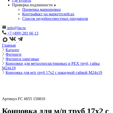
Где купить
Проверка подлинности
Проверка маркировки
Контрафакт на маркетплейсах
Cписок недобросовестных продавцов
info@far.ru
+7 (499) 281 66 13
Главная
Каталог
Фитинги
Фитинги цанговые
Концовки для металлопластиковых и РЕХ труб, гайка
М24х19
Концовка для м/п труб 17x2 с накидной гайкой М24х19
Артикул FC 6055 150810
Концовка для м/п труб 17x2 с