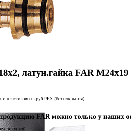
18х2, латун.гайка FAR М24х19
 и пластиковых труб PEX (без покрытия).
продукцию FAR можно только у наших 
ред покупкой