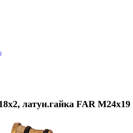
9
18х2, латун.гайка FAR М24х19