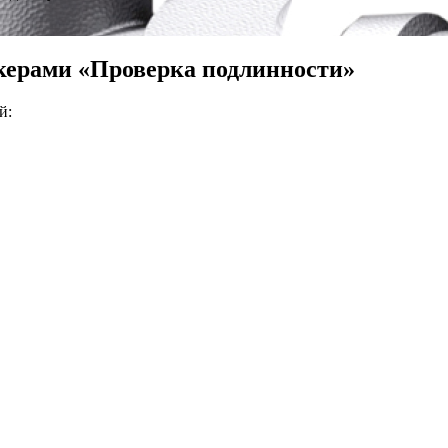
керами «Проверка подлинности»
й: