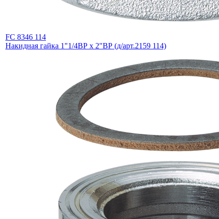
FC 8346 114
Накидная гайка 1"1/4ВР х 2"ВР (д/арт.2159 114)