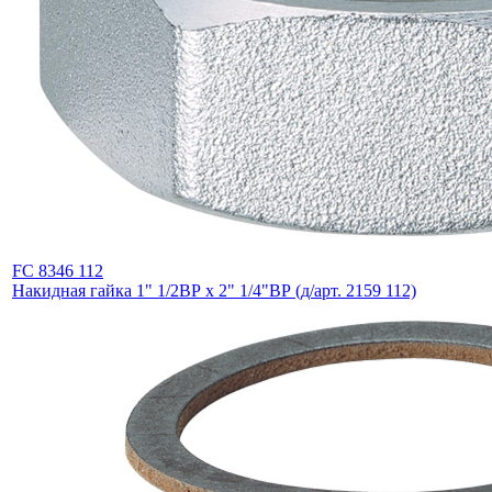
FC 8346 112
Накидная гайка 1" 1/2ВР х 2" 1/4"ВР (д/арт. 2159 112)