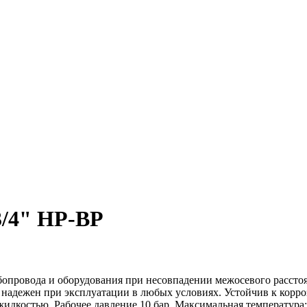
3/4" НР-ВР
бопровода и оборудования при несовпадении межосевого рассто
и надежен при эксплуатации в любых условиях. Устойчив к кор
жидкостью. Рабочее давление 10 бар. Максимальная температура: 