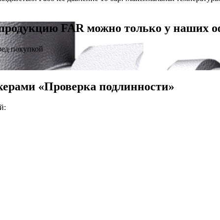
продукцию FAR можно только у наших 
ред покупкой
керами «Проверка подлинности»
й: