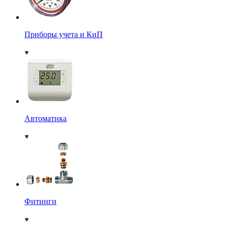
Приборы учета и КиП
Автоматика
Фитинги