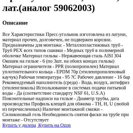
лат.(аналог 59062003)
Описание
Все Характеристики
Пресс-угольник изготовлена из латуни,
материал прочен, долговечен, не подвержен корозии.
Предназначены для монтажа: - Металлопластиковых труб -
Труб РЕХ всех типов сшивки - Медных труб в полимерной
оболочке Материал гильзы - Нержавеющая сталь AISI 304
Окошек на гильзе - 6 (по 3шт. на обоих концах гильзы)
Материал ограничителя - PPR (полипропилен) Материал
уплотнительного кольца - EPDM 70p (этиленпропиленовый
каучук) Рабочая температура - 95 ?С Рабочее давление - 16 бар
Рекомендуемый наполнитель (среда) - Вода, воздух, антифриз
(этиленгликоль) Использование в системах подачи питьевой
воды - Да (соответствие стандарту NSF 61, U.S.A)
Пояснительные надписи на гильзе - Диаметр трубы, дата
производства Профиль клещей для обжима - TH, H, U (любой
из перечисленных) Наличие монтажной смазки -
Силиконовый гель Необходимость снятия фаски на трубе при
монтаже - Отсутствует
Купить у дилера
Купить на Ozon