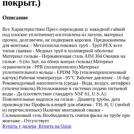
покрыт.)
Описание
Все Характеристики
Пресс-переходник (с накидной гайкой
под плоское уплотнение) изготовлена из латуни, материал
прочен, долговечен, не подвержен корозии. Предназначены
для монтажа: - Металлопластиковых труб - Труб РЕХ всех
типов сшивки - Медных труб в полимерной оболочке
Материал гильзы - Нержавеющая сталь AISI 304 Окошек на
гильзе - 6 (по 3шт. на обоих концах гильзы) Материал
ограничителя - PPR (полипропилен) Материал
уплотнительного кольца - EPDM 70p (этиленпропиленовый
каучук) Рабочая температура - 95°С Рабочее давление - 16 бар
Рекомендуемый наполнитель (среда) - Вода, воздух, антифриз
(этиленгликоль) Использование в системах подачи питьевой
воды - Да (соответствие стандарту NSF 61, U.S.A)
Пояснительные надписи на гильзе - Диаметр трубы, дата
производства Профиль клещей для обжима - TH, H, U (любой
из перечисленных) Наличие монтажной смазки -
Силиконовый гель Необходимость снятия фаски на трубе при
монтаже - Отсутствует
Купить у дилера
Купить на Ozon