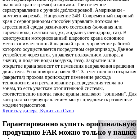
шаровой кран с тремя фитингами. Трехточечное
сервоуправление с ручной деблокировкой. Американки -
внутренняя резьба. Напряжение 24В. Современный шаровый
кран с сервоприводом способен управлять потоком не
агрессивной среды различного состояния (холодная или
горячая вода, сжатый воздух, жидкий углеводород, газ). В
конструкции моторизованный шарового крана основное
место занимает зонный шаровый кран, управление работой
которого осуществляется посредством сервопривода. Данное
устройство через шток управляет положением затвора, а
значит, и подачей воды (воздуха, газа). Закрытие или
открытие крана зависит от изменения направления вращения
двигателя. Угол поворота равен 90°. За счет полного открытия
(закрытия) прохода происходит изменение расхода
теплоносителя и регулирование распределения тепла по
зонам, то есть участкам отопительной системы,
соответственно иногда такие краны называют "зонными". Для
контроля за сервоуправлением могут предложить различные
модели термостатов.
Купить у дилера
Купить на Ozon
Гарантированно купить оригинальную
продукцию FAR можно только у наших