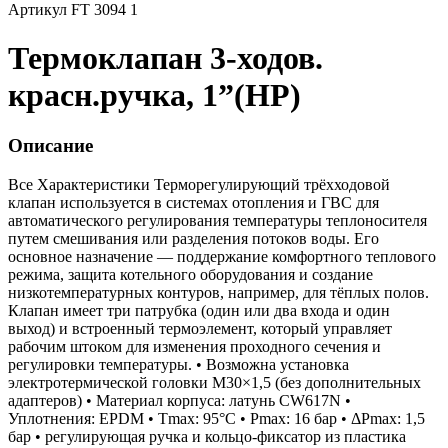
Артикул FT 3094 1
Термоклапан 3-ходов.
красн.ручка, 1”(НР)
Описание
Все Характеристики
Терморегулирующий трёхходовой
клапан используется в системах отопления и ГВС для
автоматического регулирования температуры теплоносителя
путем смешивания или разделения потоков воды. Его
основное назначение — поддержание комфортного теплового
режима, защита котельного оборудования и создание
низкотемпературных контуров, например, для тёплых полов.
Клапан имеет три патрубка (один или два входа и один
выход) и встроенный термоэлемент, который управляет
рабочим штоком для изменения проходного сечения и
регулировки температуры. • Возможна установка
электротермической головки М30×1,5 (без дополнительных
адаптеров) • Материал корпуса: латунь CW617N •
Уплотнения: EPDM • Tmax: 95°C • Pmax: 16 бар • ΔPmax: 1,5
бар • регулирующая ручка и кольцо-фиксатор из пластика