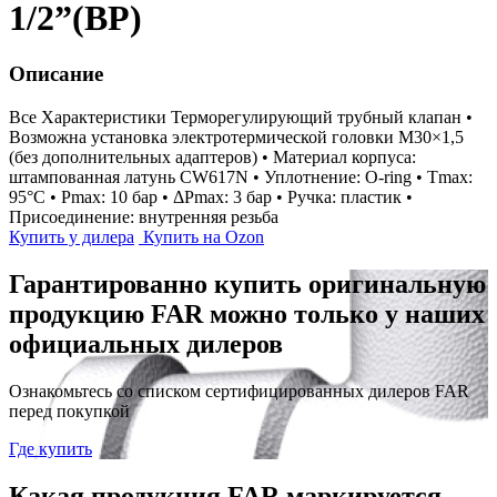
1/2”(ВР)
Описание
Все Характеристики
Терморегулирующий трубный клапан •
Возможна установка электротермической головки М30×1,5
(без дополнительных адаптеров) • Материал корпуса:
штампованная латунь CW617N • Уплотнение: O-ring • Tmax:
95°С • Pmax: 10 бар • ΔPmax: 3 бар • Ручка: пластик •
Присоединение: внутренняя резьба
Купить у дилера
Купить на Ozon
Гарантированно купить оригинальную
продукцию FAR можно только у наших
официальных дилеров
Ознакомьтесь со списком сертифицированных дилеров FAR
перед покупкой
Где купить
Какая продукция FAR маркируется