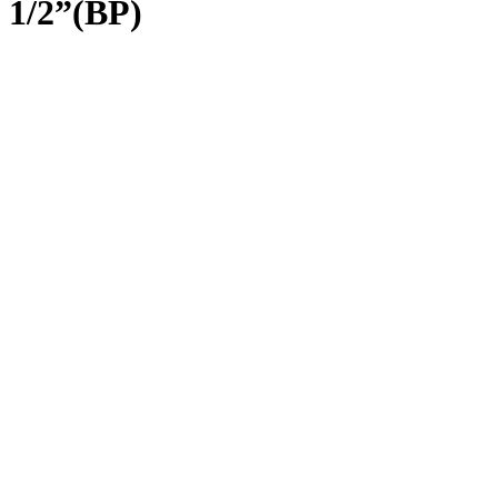
1/2”(ВР)