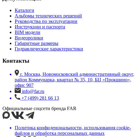
Каталоги
Альбомы технических решений
Руководства по эксплуатации
Инструкции и паспорта
BIM модели
Видеоролики
Габаритные размеры
Гидравлические характеристики
Контакты
г. Москва, Новомосковский административный округ,
район Коммунарка, квартал № 35, 10, БЦ «Прокшино»,
офис 907
info@far.ru
+7 (499) 281 66 13
Официальные соцсети бренда FAR
Политика конфиденциальности, использования сookie-
файлов и обработка персональных данных