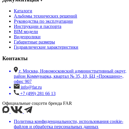
Каталоги
Альбомы технических решений
Руководства по эксплуатации
Инструкции и паспорта
BIM модели
Видеоролики
Габаритные размеры
Гидравлические характеристики
Контакты
г. Москва, Новомосковский административный округ,
район Коммунарка, квартал № 35, 10, БЦ «Прокшино»,
офис 907
info@far.ru
+7 (499) 281 66 13
Официальные соцсети бренда FAR
Политика конфиденциальности, использования сookie-
файлов и обработка персональных данных