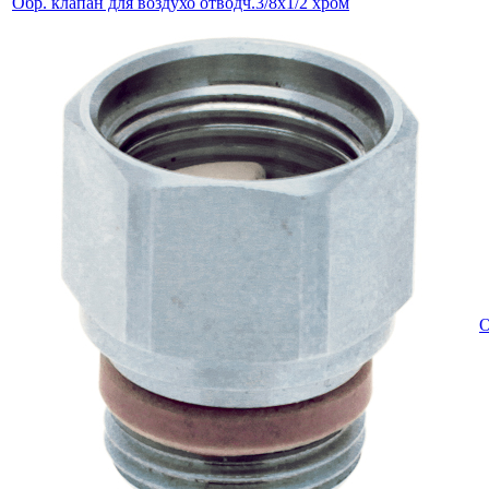
Обр. клапан для воздухо отводч.3/8х1/2 хром
О