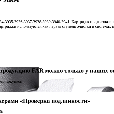
934-3935-3936-3937-3938-3939-3940-3941. Картридж предназначе
картриджи используются как первая ступень очистки в системах
продукцию FAR можно только у наших 
ред покупкой
керами «Проверка подлинности»
й: