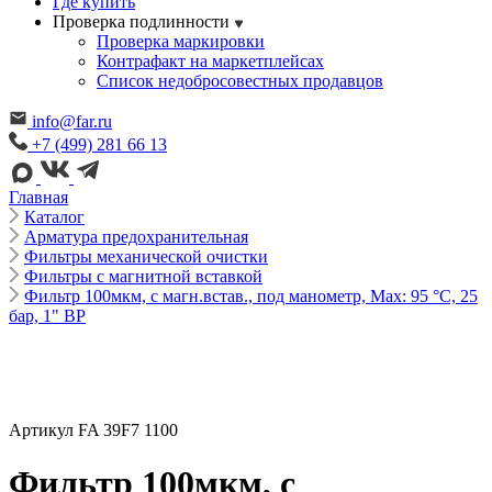
Где купить
Проверка подлинности
Проверка маркировки
Контрафакт на маркетплейсах
Cписок недобросовестных продавцов
info@far.ru
+7 (499) 281 66 13
Главная
Каталог
Арматура предохранительная
Фильтры механической очистки
Фильтры с магнитной вставкой
Фильтр 100мкм, с магн.встав., под манометр, Max: 95 °C, 25
бар, 1" ВР
Артикул FA 39F7 1100
Фильтр 100мкм, с