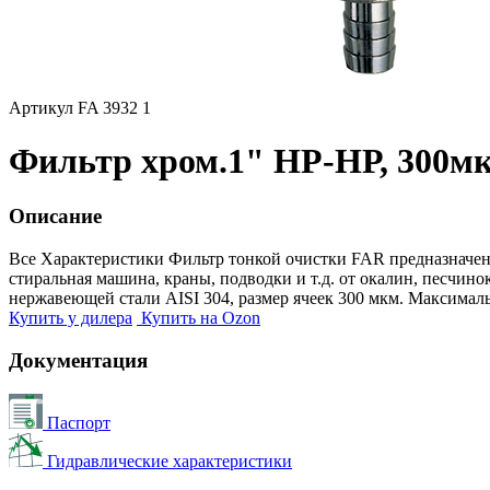
Артикул FA 3932 1
Фильтр хром.1" НР-НР, 300мкм
Описание
Все Характеристики
Фильтр тонкой очистки FAR предназначен 
стиральная машина, краны, подводки и т.д. от окалин, песчи
нержавеющей стали AISI 304, размер ячеек 300 мкм. Максималь
Купить у дилера
Купить на Ozon
Документация
Паспорт
Гидравлические характеристики