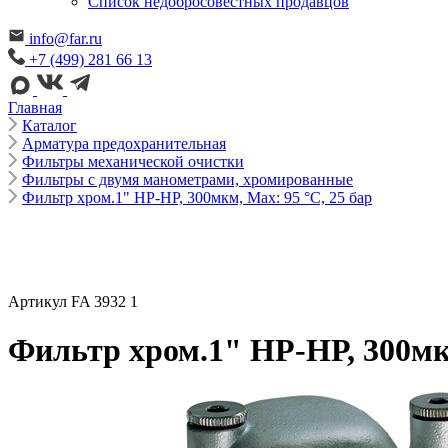
Cписок недобросовестных продавцов
info@far.ru
+7 (499) 281 66 13
Главная
Каталог
Арматура предохранительная
Фильтры механической очистки
Фильтры с двумя манометрами, хромированные
Фильтр хром.1" НР-НР, 300мкм, Max: 95 °C, 25 бар
Артикул FA 3932 1
Фильтр хром.1" НР-НР, 300мкм