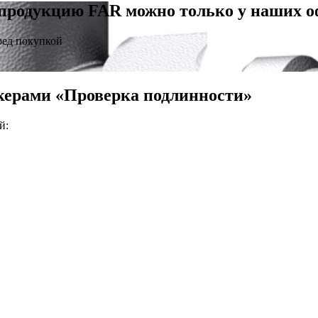
продукцию FAR можно только у наших 
ред покупкой
керами «Проверка подлинности»
й: