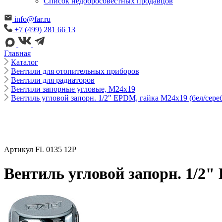
Cписок недобросовестных продавцов
info@far.ru
+7 (499) 281 66 13
Главная
Каталог
Вентили для отопительных приборов
Вентили для радиаторов
Вентили запорные угловые, М24х19
Вентиль угловой запорн. 1/2" EPDM, гайка М24х19 (бел/сереб
Артикул FL 0135 12P
Вентиль угловой запорн. 1/2"