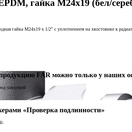
 EPDM, гайка М24х19 (бел/сереб
ная гайка M24x19 х 1/2" с уплотнением на хвостовике к радиат
продукцию FAR можно только у наших 
ред покупкой
керами «Проверка подлинности»
й: