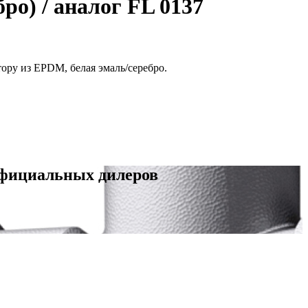
ро) / аналог FL 0137
ору из EPDM, белая эмаль/серебро.
официальных дилеров