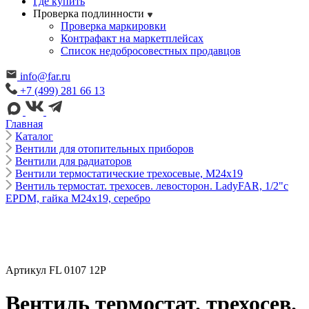
Где купить
Проверка подлинности
Проверка маркировки
Контрафакт на маркетплейсах
Cписок недобросовестных продавцов
info@far.ru
+7 (499) 281 66 13
Главная
Каталог
Вентили для отопительных приборов
Вентили для радиаторов
Вентили термостатические трехосевые, М24х19
Вентиль термостат. трехосев. левосторон. LadyFAR, 1/2"с
EPDM, гайка М24х19, серебро
Артикул FL 0107 12P
Вентиль термостат. трехосев.