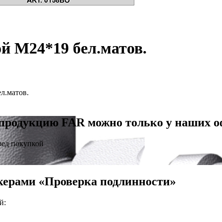
ой М24*19 бел.матов.
л.матов.
продукцию FAR можно только у наших 
ред покупкой
керами «Проверка подлинности»
й: