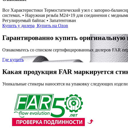
Все Характеристики
Термостатический узел с запорно-баланс
системах. • Наружная резьба M24×19 для соединения с медными
Регулируемый байпас • Запатентован
Купить у дилера
Купить на Ozon
Гарантированно купить оригинальную 
Ознакомьтесь со списком сертифицированных дилеров FAR пе
Где купить
Какая продукция FAR маркируется сти
Уникальные стикеры наносятся на упаковку следующих издели