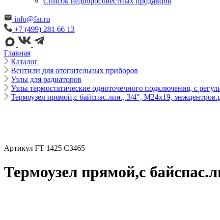
Cписок недобросовестных продавцов
info@far.ru
+7 (499) 281 66 13
Главная
Каталог
Вентили для отопительных приборов
Узлы для радиаторов
Узлы термостатические одноточечного подключения, с регу
Термоузел прямой,с байспас.лин., 3/4", М24х19, межцентров.
Артикул FT 1425 C3465
Термоузел прямой,с байспас.л