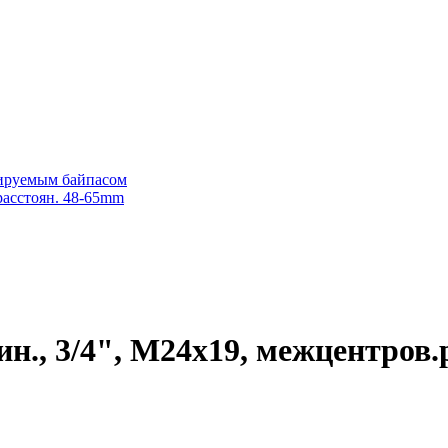
лируемым байпасом
расстоян. 48-65mm
ин., 3/4", М24х19, межцентров