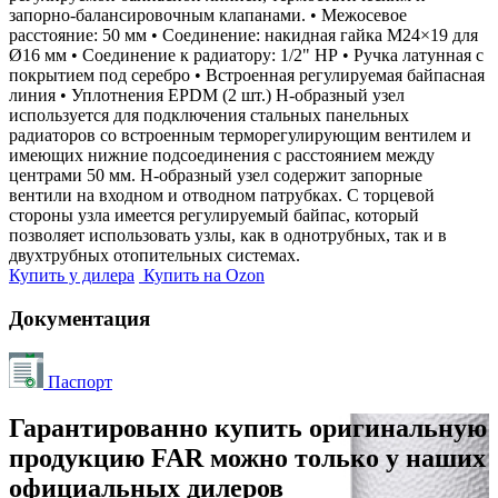
запорно-балансировочным клапанами. • Межосевое
расстояние: 50 мм • Соединение: накидная гайка М24×19 для
Ø16 мм • Соединение к радиатору: 1/2" НР • Ручка латунная с
покрытием под серебро • Встроенная регулируемая байпасная
линия • Уплотнения EPDM (2 шт.) Н-образный узел
используется для подключения стальных панельных
радиаторов со встроенным терморегулирующим вентилем и
имеющих нижние подсоединения с расстоянием между
центрами 50 мм. Н-образный узел содержит запорные
вентили на входном и отводном патрубках. С торцевой
стороны узла имеется регулируемый байпас, который
позволяет использовать узлы, как в однотрубных, так и в
двухтрубных отопительных системах.
Купить у дилера
Купить на Ozon
Документация
Паспорт
Гарантированно купить оригинальную
продукцию FAR можно только у наших
официальных дилеров