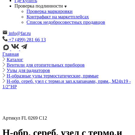
Где купить
Проверка подлинности
Проверка маркировки
Контрафакт на маркетплейсах
Cписок недобросовестных продавцов
info@far.ru
+7 (499) 281 66 13
Главная
Каталог
Вентили для отопительных приборов
Узлы для радиаторов
Н-образные узлы термостатические, прямые
Н-обр. сереб. узел с термо.и зап.клапанами, прям., М24х19 -
1/2"НР
Артикул FL 0269 C12
Н-обр. сереб. узел с термо.и