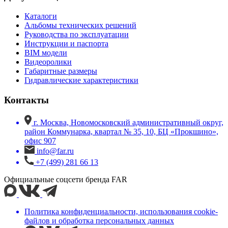
Каталоги
Альбомы технических решений
Руководства по эксплуатации
Инструкции и паспорта
BIM модели
Видеоролики
Габаритные размеры
Гидравлические характеристики
Контакты
г. Москва, Новомосковский административный округ,
район Коммунарка, квартал № 35, 10, БЦ «Прокшино»,
офис 907
info@far.ru
+7 (499) 281 66 13
Официальные соцсети бренда FAR
Политика конфиденциальности, использования сookie-
файлов и обработка персональных данных