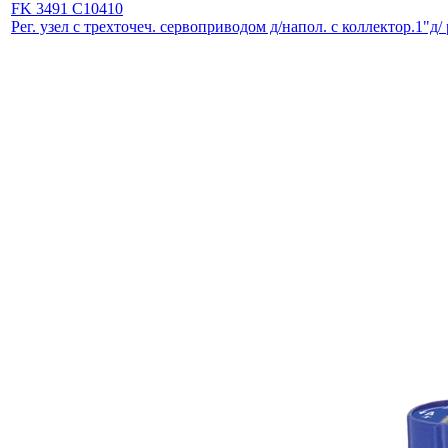
FK 3491 C10410
Рег. узел с трехточеч. сервоприводом д/напол. с коллектор.1"д/