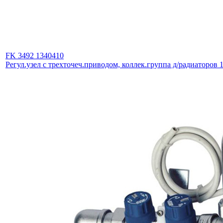
FK 3492 1340410
Регул.узел с трехточеч.приводом, коллек.группа д/радиаторов 1