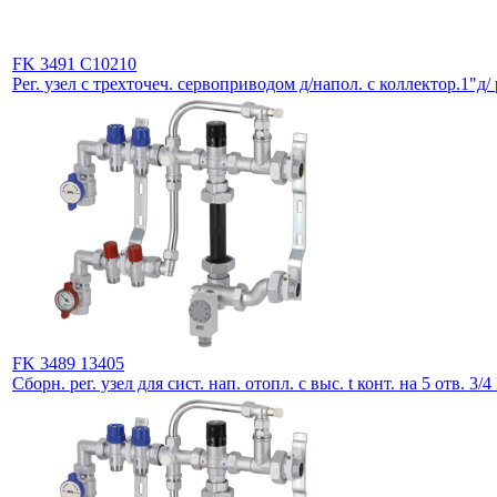
FK 3491 C10210
Рег. узел с трехточеч. сервоприводом д/напол. с коллектор.1"д/
FK 3489 13405
Сборн. рег. узел для сист. нап. отопл. с выс. t конт. на 5 отв. 3/