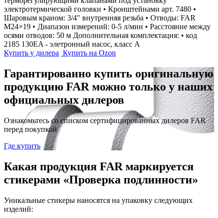
терморегулирующими клапанами под установку
электротермической головки • Кронштейнами арт. 7480 •
Шаровым краном: 3/4" внутренняя резьба • Отводы: FAR
М24×19 • Диапазон измерений: 0-5 л/мин • Расстояние между
осями отводов: 50 м Дополнительная комплектация: • код
2185 130EA - элетронный насос, класс A
Купить у дилера
Купить на Ozon
Гарантированно купить оригинальную
продукцию FAR можно только у наших
официальных дилеров
Ознакомьтесь со списком сертифицированных дилеров FAR
перед покупкой
Где купить
Какая продукция FAR маркируется
стикерами «Проверка подлинности»
Уникальные стикеры наносятся на упаковку следующих
изделий: