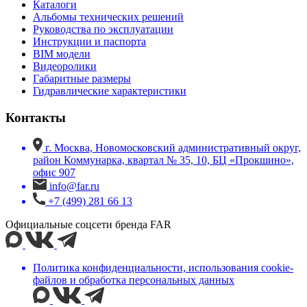
Каталоги
Альбомы технических решений
Руководства по эксплуатации
Инструкции и паспорта
BIM модели
Видеоролики
Габаритные размеры
Гидравлические характеристики
Контакты
г. Москва, Новомосковский административный округ,
район Коммунарка, квартал № 35, 10, БЦ «Прокшино»,
офис 907
info@far.ru
+7 (499) 281 66 13
Официальные соцсети бренда FAR
Политика конфиденциальности, использования сookie-
файлов и обработка персональных данных