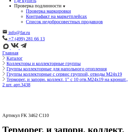
Где купить
Проверка подлинности
Проверка маркировки
Контрафакт на маркетплейсах
Cписок недобросовестных продавцов
info@far.ru
+7 (499) 281 66 13
Главная
Каталог
Коллекторы и коллекторные группы
Группы коллекторные для напольного отопления
Группы коллекторные с сервис группой, отводы М24х19
Терморег. и запорн. коллект. 1" с 10 отв.M24x19 на кроншт.,
2 шт. арт.3438
Артикул FK 3462 C110
Терморег. и запорн. коллект.