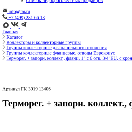
Cписок недобросовестных продавцов
info@far.ru
+7 (499) 281 66 13
Главная
Каталог
Коллекторы и коллекторные группы
Группы коллекторные для напольного отопления
Группы коллекторные фланцевые, отводы Евроконус
Терморег. + запорн. коллект., фланц. 1" с 6 отв. 3/4"EU, с кро
Артикул FK 3919 13406
Терморег. + запорн. коллект., 