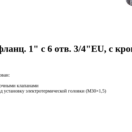
фланц. 1" с 6 отв. 3/4"EU, с кр
ован:
вочными клапанами
 установку электротермической головки (М30×1,5)