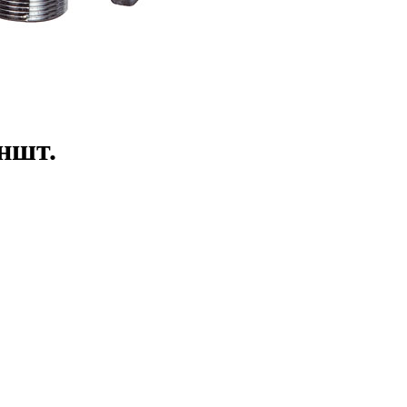
оншт.