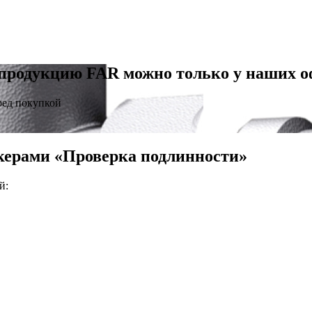
продукцию FAR можно только у наших 
ред покупкой
керами «Проверка подлинности»
й: